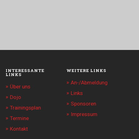
INTERESSANTE
WEITERE LINKS
LINKS
An-/Abmeldung
Über uns
Links
Dojo
Sponsoren
Trainingsplan
Impressum
Termine
Kontakt