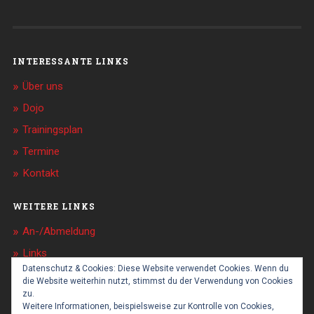
INTERESSANTE LINKS
Über uns
Dojo
Trainingsplan
Termine
Kontakt
WEITERE LINKS
An-/Abmeldung
Links
Datenschutz & Cookies: Diese Website verwendet Cookies. Wenn du
Sponsoren
die Website weiterhin nutzt, stimmst du der Verwendung von Cookies
zu.
Impressum
Weitere Informationen, beispielsweise zur Kontrolle von Cookies,