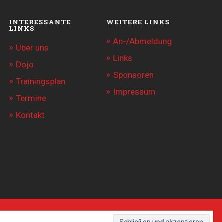
INTERESSANTE
WEITERE LINKS
LINKS
An-/Abmeldung
Über uns
Links
Dojo
Sponsoren
Trainingsplan
Impressum
Termine
Kontakt
THEME BY
BUDO-KAI BUEHLERTAL
—
UP ↑