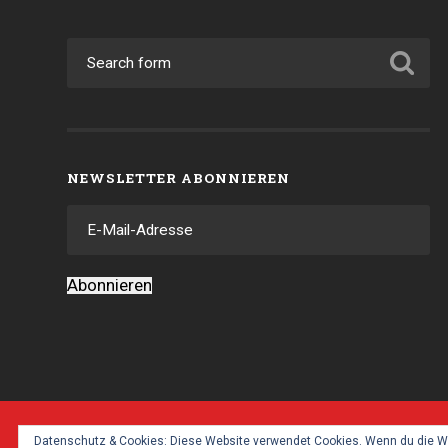
NEWSLETTER ABONNIEREN
E-
Mail-
Adresse
Abonnieren
Datenschutz & Cookies: Diese Website verwendet Cookies. Wenn du die We
© 2026
BUDO-KAI BÜHLERTAL
— POWERED BY
W