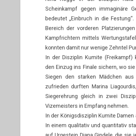
Scheinkampf gegen immaginäre Geg
bedeutet „Einbruch in die Festung“. 
Bereich der vorderen Platzierunge
Kampfrichtern mittels Wertungstafel
konnten damit nur wenige Zehntel Pun
In der Disziplin Kumite (Freikampf) 
den Einzug ins Finale sichern, wo s
Siegen den starken Mädchen aus N
zufrieden durften Marina Liagourdi
Siegerehrung gleich in zwei Diszi
Vizemeisters in Empfang nehmen.
In der Königsdisziplin Kumite Damen a
In einem qualitativ und quantitativ st
auf Urgestein Diana Gindele, die sie 