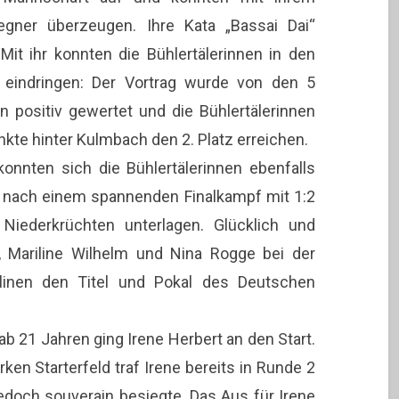
ner überzeugen. Ihre Kata „Bassai Dai“
Mit ihr konnten die Bühlertälerinnen in den
n eindringen: Der Vortrag wurde von den 5
n positiv gewertet und die Bühlertälerinnen
kte hinter Kulmbach den 2. Platz erreichen.
konnten sich die Bühlertälerinnen ebenfalls
ie nach einem spannenden Finalkampf mit 1:2
iederkrüchten unterlagen. Glücklich und
s, Mariline Wilhelm und Nina Rogge bei der
plinen den Titel und Pokal des Deutschen
b 21 Jahren ging Irene Herbert an den Start.
arken Starterfeld traf Irene bereits in Runde 2
jedoch souverain besiegte. Das Aus für Irene