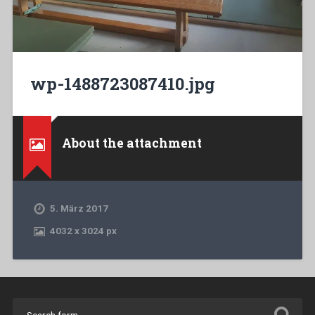
wp-1488723087410.jpg
About the attachment
5. März 2017
4032
x
3024 px