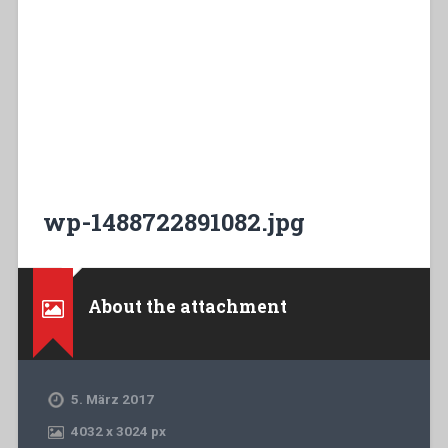
wp-1488722891082.jpg
About the attachment
5. März 2017
4032
x
3024 px