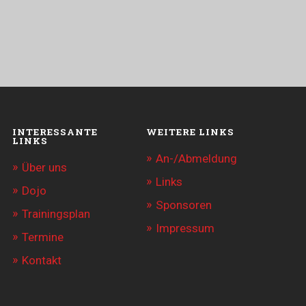
INTERESSANTE
WEITERE LINKS
LINKS
An-/Abmeldung
Über uns
Links
Dojo
Sponsoren
Trainingsplan
Impressum
Termine
Kontakt