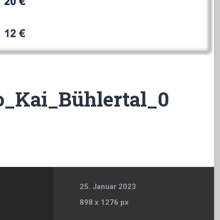
_Kai_Bühlertal_0
25. Januar 2023
898
x
1276 px